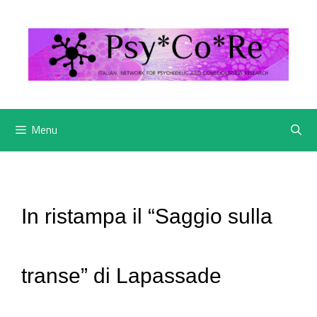
Vai
al
contenuto
Menu
In ristampa il “Saggio sulla
transe” di Lapassade