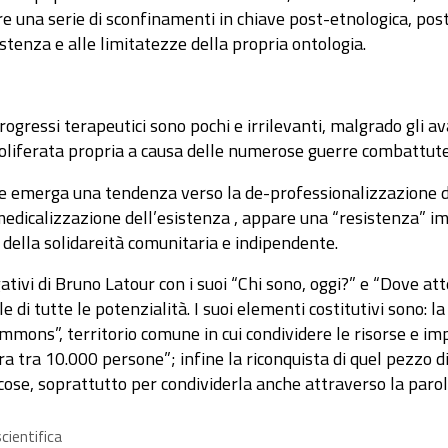
rre una serie di sconfinamenti in chiave post-etnologica, post
istenza e alle limitatezze della propria ontologia.
 progressi terapeutici sono pochi e irrilevanti, malgrado gli
oliferata propria a causa delle numerose guerre combattute
le emerga una tendenza verso la de-professionalizzazione del
 medicalizzazione dell’esistenza , appare una “resistenza” im
e della solidareità comunitaria e indipendente.
ativi di Bruno Latour con i suoi “Chi sono, oggi?” e “Dove at
e di tutte le potenzialità. I suoi elementi costitutivi sono:
mons”, territorio comune in cui condividere le risorse e imp
ra tra 10.000 persone”; infine la riconquista di quel pezzo d
ose, soprattutto per condividerla anche attraverso la parola, l
scientifica