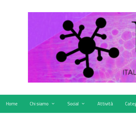
Vai
al
contenuto
Home
Chi siamo
Social
Attività
Categ