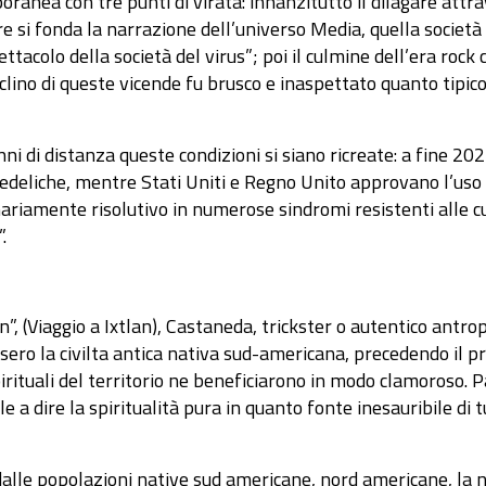
ranea con tre punti di virata: innanzitutto il dilagare attra
e si fonda la narrazione dell’universo Media, quella società 
tacolo della società del virus”; poi il culmine dell’era rock c
eclino di queste vicende fu brusco e inaspettato quanto tipic
ni di distanza queste condizioni si siano ricreate: a fine 202
hedeliche, mentre Stati Uniti e Regno Unito approvano l’uso cl
riamente risolutivo in numerose sindromi resistenti alle cure.
.
n”, (Viaggio a Ixtlan), Castaneda, trickster o autentico antr
ssero la civilta antica nativa sud-americana, precedendo il 
spirituali del territorio ne beneficiarono in modo clamoroso.
ale a dire la spiritualità pura in quanto fonte inesauribile d
dalle popolazioni native sud americane, nord americane, la n