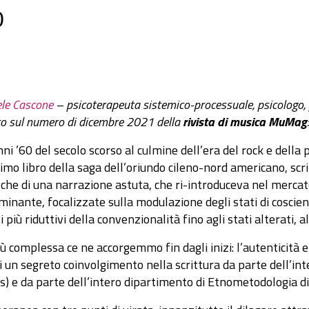
0
ele Cascone
– psicoterapeuta sistemico-processuale, psicologo, 
to sul numero di dicembre 2021 della
rivista di musica MuMag
:
ni ’60 del secolo scorso al culmine dell’era del rock e della 
primo libro della saga dell’oriundo cileno-nord americano, s
o che di una narrazione astuta, che ri-introduceva nel mercato
minante, focalizzate sulla modulazione degli stati di coscienz
 più riduttivi della convenzionalità fino agli stati alterati, a
ù complessa ce ne accorgemmo fin dagli inizi: l’autenticità
i un segreto coinvolgimento nella scrittura da parte dell’in
s) e da parte dell’intero dipartimento di Etnometodologia di