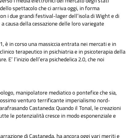
verso i media elettronici del mercato degli stati
dello spettacolo che ci arriva oggi, in forma
on i due grandi festival-lager dell’isola di Wight e di
o a causa della cessazione delle loro variegate
1, è in corso una massiccia entrata nei mercati e in
inico terapeutico in psichiatria e in psicoterapia della
 E’ l’inizio dell’era psichedelica 2.0, che noi
opologo, manipolatore mediatico o pontefice che sia,
prossimo venturo terrificante imperialismo nord-
 Parafrasando Castaneda: Quando il Tonal, le creazioni
i tutte le potenzialità cresce in modo esponenziale e
arrazione di Castaneda, ha ancora oggi vari meriti e