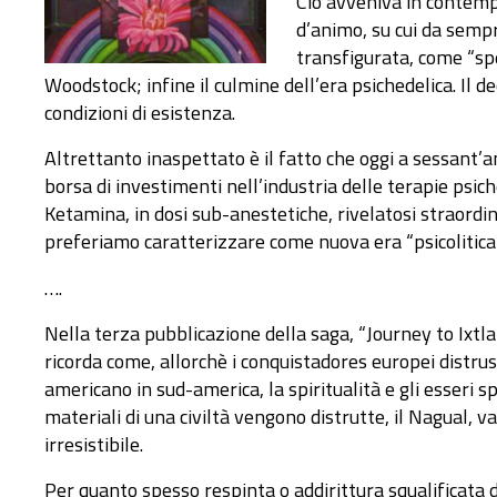
Ciò avveniva in contempo
d’animo, su cui da sempr
transfigurata, come “spet
Woodstock; infine il culmine dell’era psichedelica. Il d
condizioni di esistenza.
Altrettanto inaspettato è il fatto che oggi a sessant’an
borsa di investimenti nell’industria delle terapie psic
Ketamina, in dosi sub-anestetiche, rivelatosi straordina
preferiamo caratterizzare come nuova era “psicolitica”
….
Nella terza pubblicazione della saga, “Journey to Ixtla
ricorda come, allorchè i conquistadores europei distru
americano in sud-america, la spiritualità e gli esseri 
materiali di una civiltà vengono distrutte, il Nagual, v
irresistibile.
Per quanto spesso respinta o addirittura squalificata 