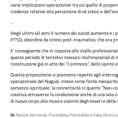
varie implicazioni operazionali tra cui quello di propo
credenze relative alla percezione di sé stessi e dell’es
…
Negli ultimi 40 anni il numero dei suicidi aumenta e i
PTSD, disordine da stress post-traumatico, che era pr
E’ conseguente che in risposta allo stallo professiona
questo periodo di tentativi massicci multinazionali di
ricostruzione già in atto dei “Commons”, dello spirito 
Questa proposizione si posiziona rispetto agli interrog
operazionale del Nagual, inteso come fonte inesauribil
somatico-spirituale; la connettività in quanto “Neo-com
creativa attraverso la condivisione anche di una sola o
di nuovo corpo alla musica vivente degli esseri e delle c
Categorie
Notizie dal mondo
,
Psichedelia
,
Psichedelia in Italia
,
Ricerca 