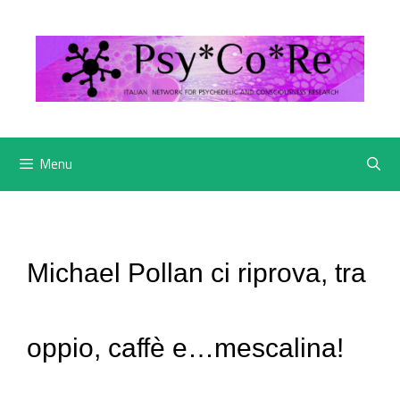
Vai
al
contenuto
Menu
Michael Pollan ci riprova, tra
oppio, caffè e…mescalina!