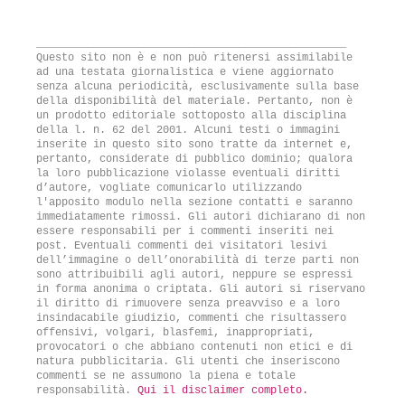
_________________________________________________
Questo sito non è e non può ritenersi assimilabile
ad una testata giornalistica e viene aggiornato
senza alcuna periodicità, esclusivamente sulla base
della disponibilità del materiale. Pertanto, non è
un prodotto editoriale sottoposto alla disciplina
della l. n. 62 del 2001. Alcuni testi o immagini
inserite in questo sito sono tratte da internet e,
pertanto, considerate di pubblico dominio; qualora
la loro pubblicazione violasse eventuali diritti
d’autore, vogliate comunicarlo utilizzando
l'apposito modulo nella sezione contatti e saranno
immediatamente rimossi. Gli autori dichiarano di non
essere responsabili per i commenti inseriti nei
post. Eventuali commenti dei visitatori lesivi
dell’immagine o dell’onorabilità di terze parti non
sono attribuibili agli autori, neppure se espressi
in forma anonima o criptata. Gli autori si riservano
il diritto di rimuovere senza preavviso e a loro
insindacabile giudizio, commenti che risultassero
offensivi, volgari, blasfemi, inappropriati,
provocatori o che abbiano contenuti non etici e di
natura pubblicitaria. Gli utenti che inseriscono
commenti se ne assumono la piena e totale
responsabilità.
Qui il disclaimer completo.