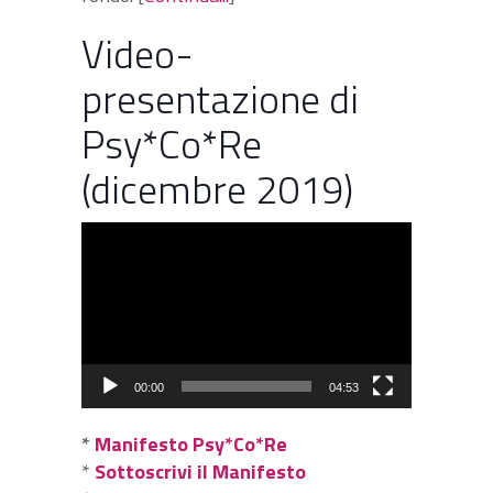
Video-
presentazione di
Psy*Co*Re
(dicembre 2019)
Video
Player
00:00
04:53
*
Manifesto Psy*Co*Re
*
Sottoscrivi il Manifesto