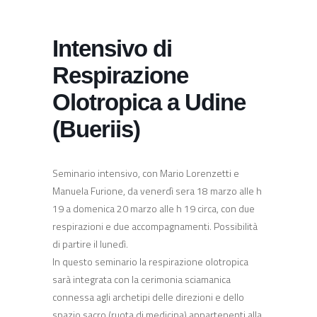
Vai
Psy*Co*Re
al
contenuto
Intensivo di
Respirazione
Olotropica a Udine
(Bueriis)
Seminario intensivo, con Mario Lorenzetti e
Manuela Furione, da venerdì sera 18 marzo alle h
19 a domenica 20 marzo alle h 19 circa, con due
respirazioni e due accompagnamenti. Possibilità
di partire il lunedì.
In questo seminario la respirazione olotropica
sarà integrata con la cerimonia sciamanica
connessa agli archetipi delle direzioni e dello
spazio sacro (ruota di medicina) appartenenti alla