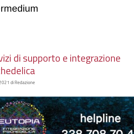
ermedium
vizi di supporto e integrazione
chedelica
2021
di
Redazione