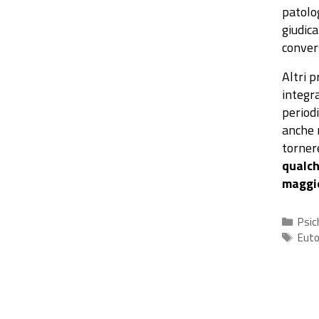
patolo
giudica
conver
Altri p
integr
period
anche 
torner
qualch
maggio
Cate
Psic
Tag
Euto