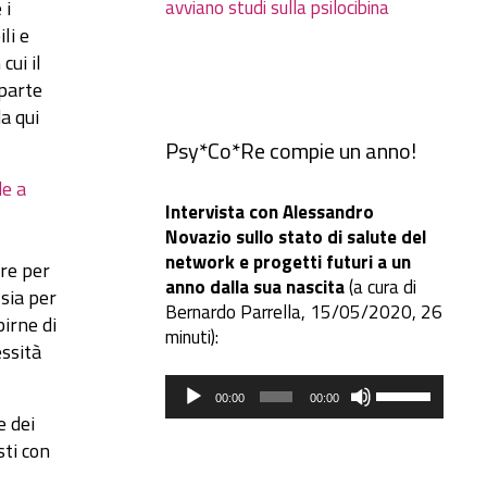
 i
avviano studi sulla psilocibina
li e
cui il
 parte
a qui
Psy*Co*Re compie un anno!
de a
Intervista con Alessandro
Novazio sullo stato di salute del
network e progetti futuri a un
re per
anno dalla sua nascita
(a cura di
 sia per
Bernardo Parrella, 15/05/2020, 26
pirne di
minuti):
essità
Audio
Usa
00:00
00:00
Player
i
e dei
tasti
sti con
freccia
su/giù