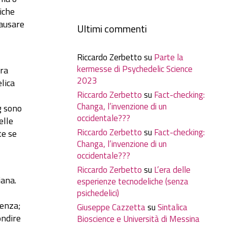
iche
causare
Ultimi commenti
Riccardo Zerbetto
su
Parte la
kermesse di Psychedelic Science
ura
2023
lica
Riccardo Zerbetto
su
Fact-checking:
Changa, l’invenzione di un
g sono
occidentale???
elle
Riccardo Zerbetto
su
Fact-checking:
te se
Changa, l’invenzione di un
occidentale???
Riccardo Zerbetto
su
L’era delle
iana.
esperienze tecnodeliche (senza
psichedelici)
ienza;
Giuseppe Cazzetta
su
Sintalica
ondire
Bioscience e Università di Messina