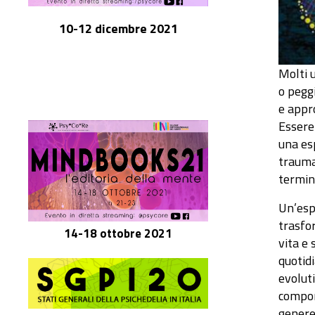
10-12 dicembre 2021
Molti u
o peggi
e appr
Essere 
una es
traumat
termin
Un’esp
trasfo
14-18 ottobre 2021
vita e
quotid
evolut
compor
genere