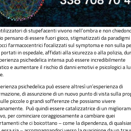
tilizzatori di stupefacenti vivono nell’ombra e non chiedono
o pensano di essere fuori gioco, stigmatizzati da paradigmi 
occi farmacocentrici focalizzati sul symptoma e non sulla p
portati in ospedale, affidati alla sicurezza o alla polizia, d
perienza psichedelica intensa può essere incredibilmente
ico e aumentare il rischio di danni emotivi e psicologici a l
e.
erienza psichedelica può essere altresì un’esperienza di
rmazione, di assunzione di un nuovo punto di vista sulla pro
 sulle piccole o grandi sofferenze che possiamo vivere
ianamente. Può quindi essere catalizzatrice di un migliora
ivo, per cominciare coraggiosamente a cambiare quei
tamenti che ci boicottano – come la dipendenza, di qualsias
 essa sia – accompagnandoci verso la guarigione da un tra