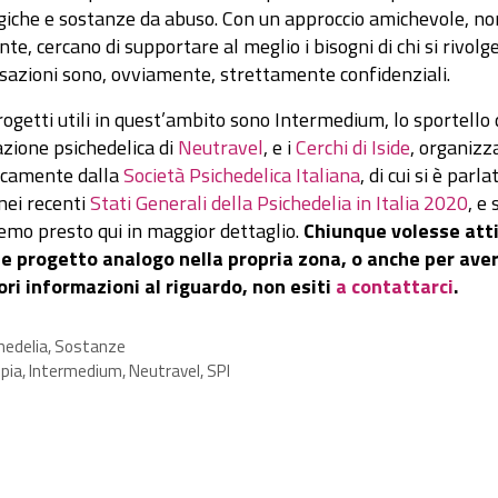
giche e sostanze da abuso. Con un approccio amichevole, no
nte, cercano di supportare al meglio i bisogni di chi si rivolge
sazioni sono, ovviamente, strettamente confidenziali.
rogetti utili in quest’ambito sono Intermedium, lo sportello 
azione psichedelica di
Neutravel
, e i
Cerchi di Iside
, organizz
icamente dalla
Società Psichedelica Italiana
, di cui si è parla
nei recenti
Stati Generali della Psichedelia in Italia 2020
, e 
emo presto qui in maggior dettaglio.
Chiunque volesse att
e progetto analogo nella propria zona, o anche per ave
ri informazioni al riguardo, non esiti
a contattarci
.
gorie
hedelia
,
Sostanze
pia
,
Intermedium
,
Neutravel
,
SPI