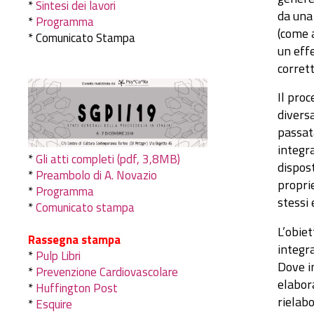
*
Sintesi dei lavori
da una
*
Programma
(come 
* Comunicato Stampa
un eff
corret
Il proc
diversa
passata
integra
*
Gli atti completi (pdf, 3,8MB)
dispost
*
Preambolo di A. Novazio
propri
*
Programma
stessi
*
Comunicato stampa
L’obiet
Rassegna stampa
integra
*
Pulp Libri
Dove i
*
Prevenzione Cardiovascolare
elabor
*
Huffington Post
rielabo
*
Esquire