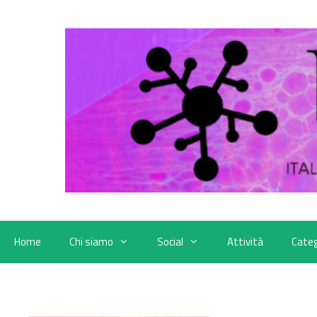
Vai
al
contenuto
Home
Chi siamo
Social
Attività
Categ