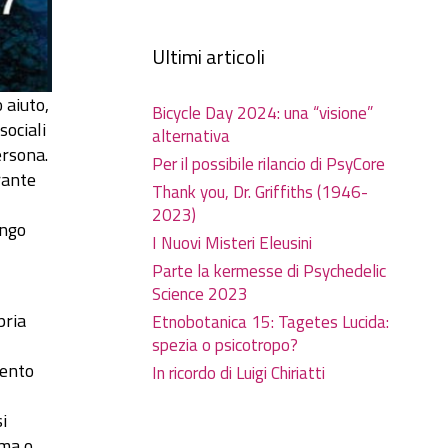
Ultimi articoli
 aiuto,
Bicycle Day 2024: una “visione”
sociali
alternativa
ersona.
Per il possibile rilancio di PsyCore
urante
Thank you, Dr. Griffiths (1946-
2023)
ungo
I Nuovi Misteri Eleusini
Parte la kermesse di Psychedelic
Science 2023
pria
Etnobotanica 15: Tagetes Lucida:
spezia o psicotropo?
mento
In ricordo di Luigi Chiriatti
i
uma o