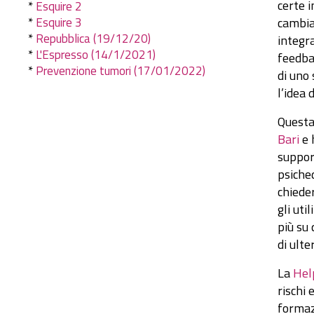
certe i
*
Esquire 2
cambia
*
Esquire 3
*
Repubblica (19/12/20)
integra
*
L'Espresso (14/1/2021)
feedba
*
Prevenzione tumori (17/01/2022)
di uno 
l’idea d
Questa
Bari
e
suppor
psiche
chieder
gli uti
più su
di ulte
La
Hel
rischi 
formaz