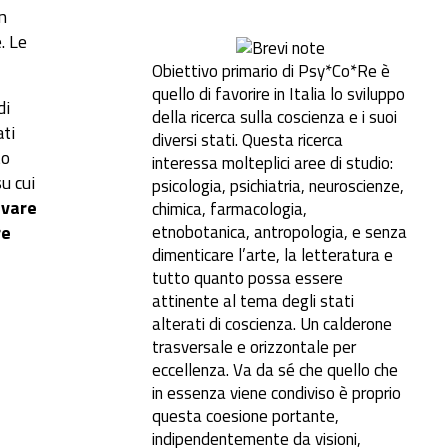
n
per
. Le
aumentare
Obiettivo primario di Psy*Co*Re è
o
quello di favorire in Italia lo sviluppo
diminuire
di
della ricerca sulla coscienza e i suoi
il
ati
diversi stati. Questa ricerca
volume.
to
interessa molteplici aree di studio:
su cui
psicologia, psichiatria, neuroscienze,
ivare
chimica, farmacologia,
etnobotanica, antropologia, e senza
re
dimenticare l’arte, la letteratura e
tutto quanto possa essere
attinente al tema degli stati
alterati di coscienza. Un calderone
trasversale e orizzontale per
eccellenza. Va da sé che quello che
in essenza viene condiviso è proprio
questa coesione portante,
indipendentemente da visioni,