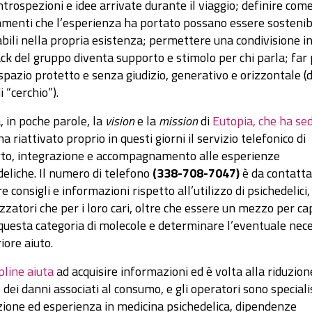
ntrospezioni e idee arrivate durante il viaggio; definire come
menti che l’esperienza ha portato possano essere sostenibi
bili nella propria esistenza; permettere una condivisione in 
ck del gruppo diventa supporto e stimolo per chi parla; far
spazio protetto e senza giudizio, generativo e orizzontale (d
i “cerchio”).
, in poche parole, la
vision
e la
mission
di
Eutopia, che ha se
ha riattivato proprio in questi giorni il servizio telefonico di
to, integrazione e accompagnamento alle esperienze
deliche. Il numero di telefono
(338-708-7047)
è da contatta
e consigli e informazioni rispetto all’utilizzo di psichedelici,
lizzatori che per i loro cari, oltre che essere un mezzo per ca
 questa categoria di molecole e determinare l’eventuale nec
riore aiuto.
pline aiuta
ad acquisire informazioni ed è volta alla riduzion
e dei danni associati al consumo, e gli operatori
sono speciali
ione ed esperienza in medicina psichedelica, dipendenze