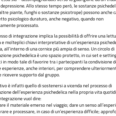
 depressione. Allo stesso tempo però, le sostanze psichedel
altre piante, funghi o sostanze psicotrope) possono anche 
etto psicologico duraturo, anche negativo, quando non
tamente processato.
esso di integrazione implica la possibilità di offrire una lett
 e molteplici chiavi interpretative di un’esperienza psichede
, all’interno di una cornice più ampia di senso. Un circolo di
zione psichedelica è uno spazio protetto, in cui set e settin
i in modo tale di favorire tra i partecipanti la condivisione d
e esperienze, anche interiori, per comprendere ulteriormen
 e ricevere supporto dal gruppo.
tivo è infatti quello di sostenersi a vicenda nel processo di
zione dell’esperienza psichedelica nella propria vita quotid
ntegrazione vuol dire:
are il materiale emerso nel viaggio; dare un senso all’esper
rare e processare, in caso di un’esperienza difficile; approf