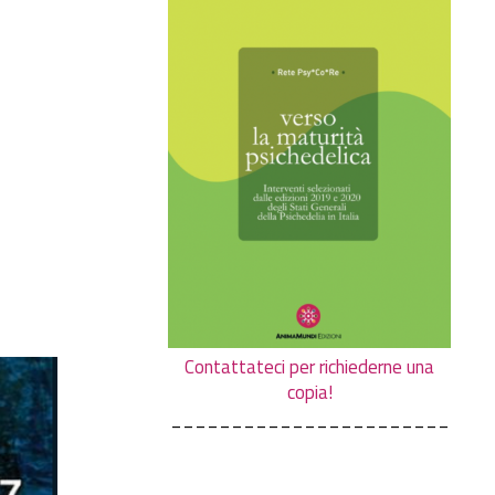
Contattateci per richiederne una
copia!
_______________________