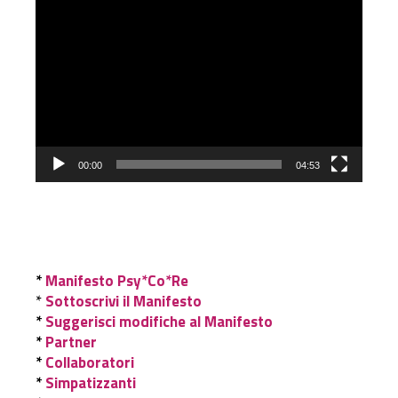
Video
Player
00:00
04:53
*
Manifesto Psy*Co*Re
*
Sottoscrivi il Manifesto
*
Suggerisci modifiche al Manifesto
*
Partner
*
Collaboratori
*
Simpatizzanti