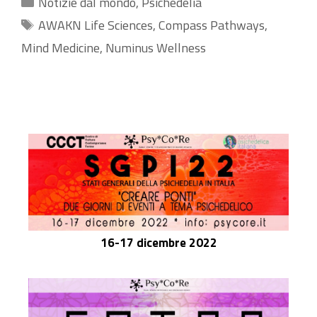
Categorie
Notizie dal mondo
,
Psichedelia
Tag
AWAKN Life Sciences
,
Compass Pathways
,
Mind Medicine
,
Numinus Wellness
16-17 dicembre 2022