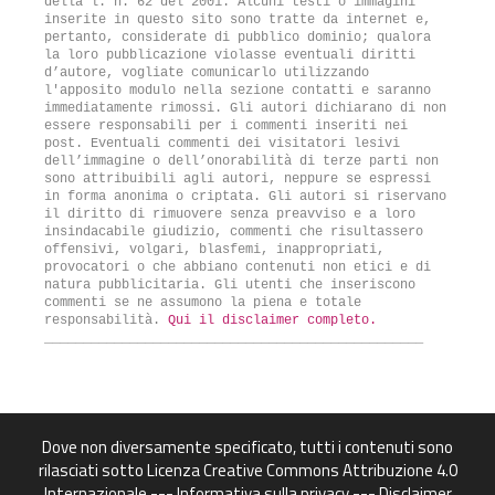
della l. n. 62 del 2001. Alcuni testi o immagini
inserite in questo sito sono tratte da internet e,
pertanto, considerate di pubblico dominio; qualora
la loro pubblicazione violasse eventuali diritti
d’autore, vogliate comunicarlo utilizzando
l'apposito modulo nella sezione contatti e saranno
immediatamente rimossi. Gli autori dichiarano di non
essere responsabili per i commenti inseriti nei
post. Eventuali commenti dei visitatori lesivi
dell’immagine o dell’onorabilità di terze parti non
sono attribuibili agli autori, neppure se espressi
in forma anonima o criptata. Gli autori si riservano
il diritto di rimuovere senza preavviso e a loro
insindacabile giudizio, commenti che risultassero
offensivi, volgari, blasfemi, inappropriati,
provocatori o che abbiano contenuti non etici e di
natura pubblicitaria. Gli utenti che inseriscono
commenti se ne assumono la piena e totale
responsabilità.
Qui il disclaimer completo.
_________________________________________________
Dove non diversamente specificato, tutti i contenuti sono
rilasciati sotto Licenza Creative Commons
Attribuzione 4.0
Internazionale
---
Informativa sulla privacy
---
Disclaimer