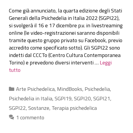
Come già annunciato, la quarta edizione degli Stati
Generali della Psichedelia in Italia 2022 (SGPI22),
si svolgerà il 16 e 17 dicembre p.v. in livestreaming
online (le video-registrazionei saranno disponibili
tramite questo gruppo privato su Facebook, previo
accredito come specificato sotto). Gli SGPI22 sono
indetti dal CCCTo (Centro Cultura Contemporanea
Torino) e prevedono diversi interventi …
Leggi
tutto
Categorie
Arte Psichedelica
,
MindBooks
,
Psichedelia
,
Psichedelia in Italia
,
SGPI19
,
SGPI20
,
SGPI21
,
SGPI22
,
Sostanze
,
Terapia psichedelica
1 commento