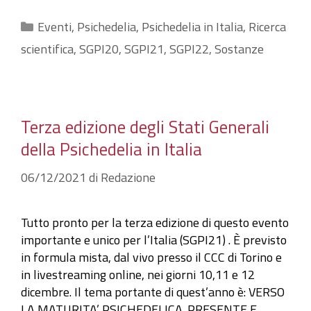
Categorie
Eventi
,
Psichedelia
,
Psichedelia in Italia
,
Ricerca
scientifica
,
SGPI20
,
SGPI21
,
SGPI22
,
Sostanze
Terza edizione degli Stati Generali
della Psichedelia in Italia
06/12/2021
di
Redazione
Tutto pronto per la terza edizione di questo evento
importante e unico per l’Italia (SGPI21) . È previsto
in formula mista, dal vivo presso il CCC di Torino e
in livestreaming online, nei giorni 10,11 e 12
dicembre. Il tema portante di quest’anno è: VERSO
LA MATURITA’ PSICHEDELICA. PRESENTE E