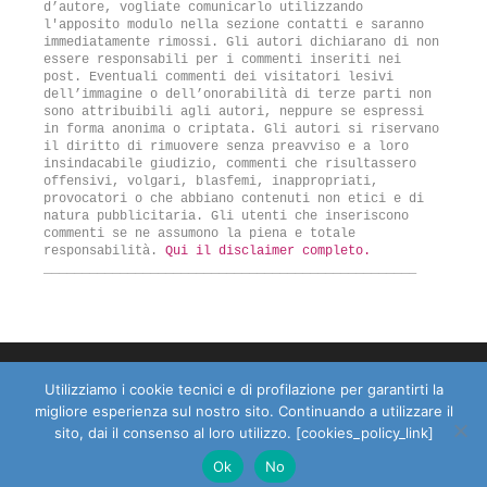
d’autore, vogliate comunicarlo utilizzando
l'apposito modulo nella sezione contatti e saranno
immediatamente rimossi. Gli autori dichiarano di non
essere responsabili per i commenti inseriti nei
post. Eventuali commenti dei visitatori lesivi
dell’immagine o dell’onorabilità di terze parti non
sono attribuibili agli autori, neppure se espressi
in forma anonima o criptata. Gli autori si riservano
il diritto di rimuovere senza preavviso e a loro
insindacabile giudizio, commenti che risultassero
offensivi, volgari, blasfemi, inappropriati,
provocatori o che abbiano contenuti non etici e di
natura pubblicitaria. Gli utenti che inseriscono
commenti se ne assumono la piena e totale
responsabilità.
Qui il disclaimer completo.
_________________________________________________
Dove non diversamente specificato, tutti i contenuti sono
Utilizziamo i cookie tecnici e di profilazione per garantirti la
rilasciati sotto Licenza Creative Commons
Attribuzione 4.0
migliore esperienza sul nostro sito. Continuando a utilizzare il
Internazionale
---
Informativa sulla privacy
---
Disclaimer
sito, dai il consenso al loro utilizzo. [cookies_policy_link]
© 2026 Psy*Co*Re
• Creato con
GeneratePress
Ok
No