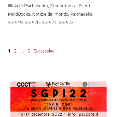
Categorie
Arte Psichedelica
,
Etnobotanica
,
Eventi
,
MindBooks
,
Notizie dal mondo
,
Psichedelia
,
SGPI19
,
SGPI20
,
SGPI21
,
SGPI22
Pagina
Pagina
Pagina
1
2
…
6
Successivo
→