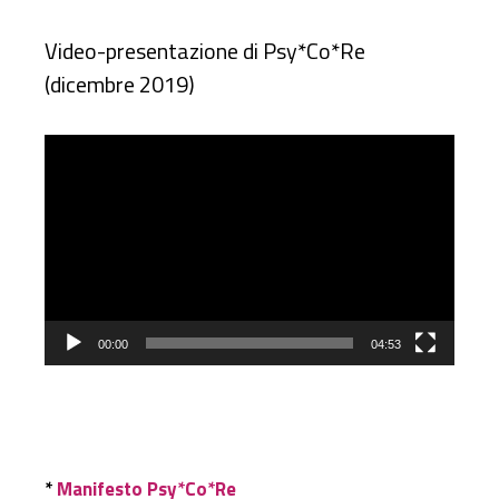
Video-presentazione di Psy*Co*Re
(dicembre 2019)
Video
Player
00:00
04:53
*
Manifesto Psy*Co*Re