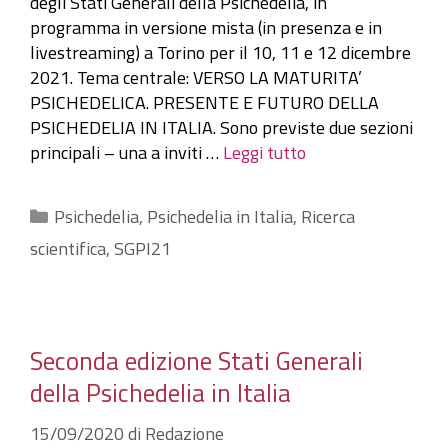
degli Stati Generali della Psichedelia, in
programma in versione mista (in presenza e in
livestreaming) a Torino per il 10, 11 e 12 dicembre
2021. Tema centrale: VERSO LA MATURITA’
PSICHEDELICA. PRESENTE E FUTURO DELLA
PSICHEDELIA IN ITALIA. Sono previste due sezioni
principali – una a inviti …
Leggi tutto
Categorie
Psichedelia
,
Psichedelia in Italia
,
Ricerca
scientifica
,
SGPI21
Seconda edizione Stati Generali
della Psichedelia in Italia
15/09/2020
di
Redazione